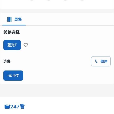
剧集
线路选择
蓝光F
选集
倒序
HD中字
247看