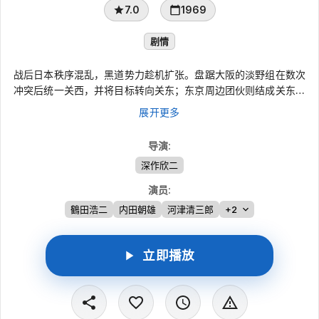
7.0
1969
剧情
战后日本秩序混乱，黑道势力趁机扩张。盘踞大阪的淡野组在数次
冲突后统一关西，并将目标转向关东；东京周边团伙则结成关东联
合会抵挡入侵，淡野组一方的滨中组与樱田组不断爆发代理战。服
展开更多
刑八年的冢本铁男敬重滨中组组长如父，组长遇刺后，他决意向樱
田组复仇。随着北龙会和政客被卷入，争斗持续升级，无辜牺牲也
导演
:
越来越多。
深作欣二
演员
:
鶴田浩二
内田朝雄
河津清三郎
+2
立即播放