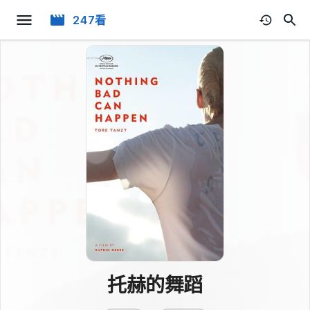
247看
托赫的舞蹈