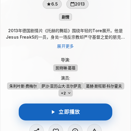
6.5
2013
剧情
2013年德国剧情片《托赫的舞蹈》围绕年轻的Tore展开。他是
Jesus FreakS的一员，身处一场反宗教却严守基督之爱的朋克运
动中。一次近乎不可思议的帮忙修车，让他结识Benno，并住进对
展开更多
方花园里的帐篷，像家人般融入其中。然而Benno不断以羞辱的方
式触碰Tore的信仰底线，使他的虔诚面对沉重考验。
导演
:
凯特琳·葛蓓
演员
:
朱利叶斯·费梅尔
萨沙·亚历山大·吉尔萨克
葛赫·斯旺耶·科尔霍夫
+2
立即播放