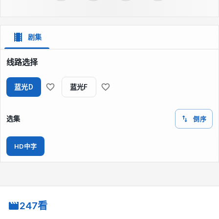
剧集
线路选择
蓝光D
蓝光F
选集
倒序
HD中字
247看