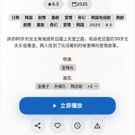
8.5
2025
日韩
韩国
剧情
喜剧
爱情
奇幻
韩国电视剧
韩剧
剧情
喜剧
奇幻
爱情
韩国
2025
8.5
讲述80岁的女主角海淑死后踏上天堂之路，和返老还童的30岁丈
夫乐俊重逢，两人找到了比活着的时候更棒的爱情故事。
导演
:
金锡允
演员
:
金惠子
孙锡久
韩志旼
+2
立即播放