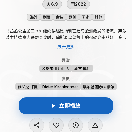
6.9
2022
海外
剧情
古装
欧美
历史
其他
《茜茜公主第二季》继续讲述奥地利宫廷与欧洲政局的暗流。弗朗
茨主持德意志联盟会议时，俾斯麦以普鲁士的强硬姿态登场，令他
意识到冲突或将难以避免，却又受制于军力与巨额军费。为争取拿
展开更多
破仑三世的贷款，皇室夫妇前往比亚里茨；贷款虽有眉目，怀疑也
随之滋生。茜茜不得不离开短暂的家庭安宁，前往匈牙利确认当地
导演
:
是否仍保持忠诚。
米格尔·亚历山大
斯文·博什
演员
:
雅尼克·许曼
Dieter Kirchlechner
埃尔温·施泰因豪尔
立即播放