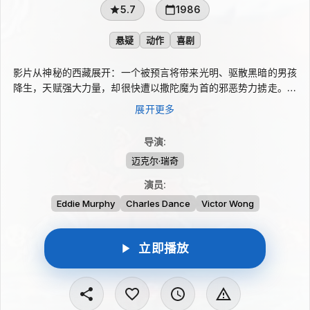
5.7
1986
悬疑
动作
喜剧
影片从神秘的西藏展开：一个被预言将带来光明、驱散黑暗的男孩
降生，天赋强大力量，却很快遭以撒陀魔为首的邪恶势力掳走。失
去金童子的守护，世界陷入危机。洛杉矶一名普通职员意外得知自
展开更多
己是被选中的救援者，在功夫女郎姬的协助下，他开始学习本领，
并踏上前往东方寻找孩子的冒险。
导演
:
迈克尔·瑞奇
演员
:
Eddie Murphy
Charles Dance
Victor Wong
立即播放