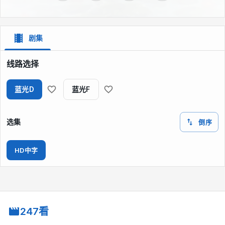
剧集
线路选择
蓝光D
蓝光F
选集
倒序
HD中字
247看