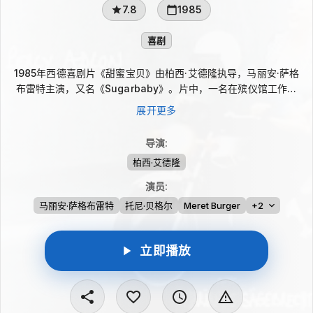
7.8
1985
喜剧
1985年西德喜剧片《甜蜜宝贝》由柏西·艾德隆执导，马丽安·萨格
布雷特主演，又名《Sugarbaby》。片中，一名在殡仪馆工作的
女职员迷上年轻英俊的地铁司机，暗中观察并打听他的生活；得知
展开更多
对方妻子将离家两周后，她决定主动接近，试图实现与梦中情人的
越界心愿。影片把怪诞爱情与幽默气质结合，长镜头和色彩运用颇
导演
:
具实验感，是一部带有另类趣味的爱情喜剧。
柏西·艾德隆
演员
:
马丽安·萨格布雷特
托尼·贝格尔
Meret Burger
+2
立即播放