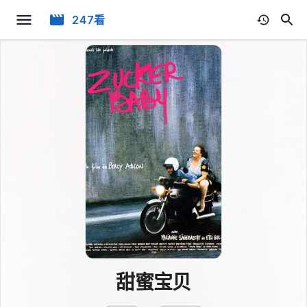
247看
甜蜜宝贝