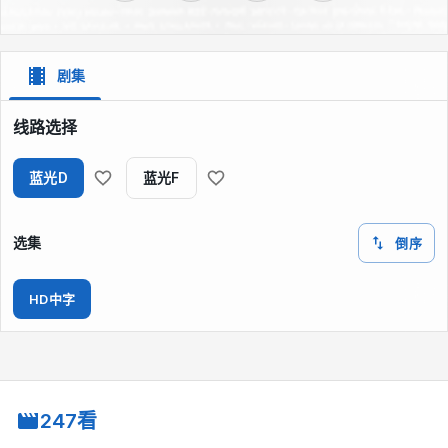
剧集
线路选择
蓝光D
蓝光F
选集
倒序
HD中字
247看