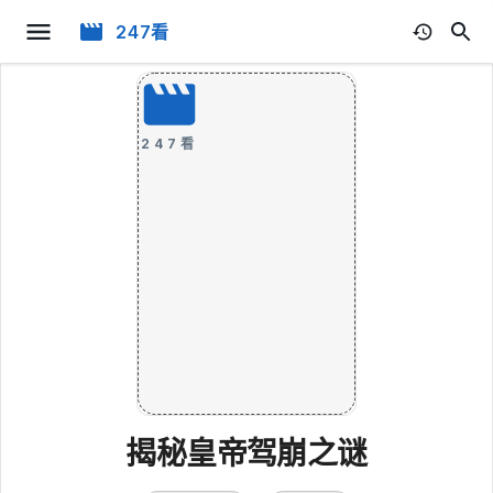
247看
247看
揭秘皇帝驾崩之谜