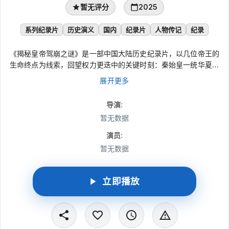
暂无评分
2025
系列纪录片
历史演义
国内
纪录片
人物传记
纪录
《揭秘皇帝驾崩之谜》是一部中国大陆历史纪录片，以几位帝王的
生命终点为线索，回望权力更迭中的关键时刻：秦始皇一统华夏后
暴毙沙丘，曹丕承接曹魏基业却早逝，李后主辞庙被俘见证南唐覆
展开更多
亡，明孝宗中兴未竟，光绪在晚清危局中莫名离世。节目循史料与
疑云展开追问，带观众走近那些改写王朝走向的死亡之谜。
导演
:
暂无数据
演员
:
暂无数据
立即播放