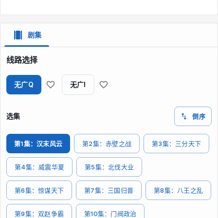
剧集
线路选择
无广Q
无广I
选集
倒序
第1集：汉末风云
第2集：赤壁之战
第3集：三分天下
第4集：威震华夏
第5集：北伐大业
第6集：惊谋天下
第7集：三国归晋
第8集：八王之乱
第9集：双赵争霸
第10集：门阀政治