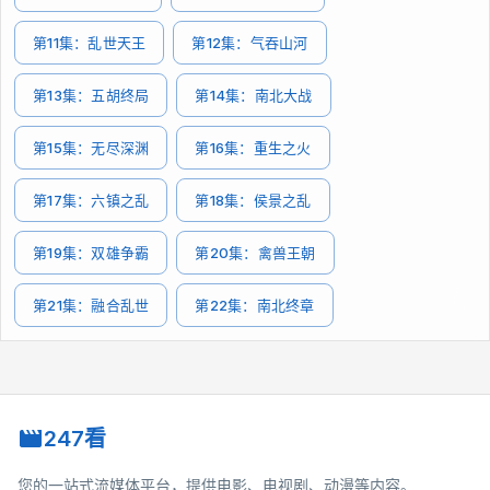
第11集：乱世天王
第12集：气吞山河
第13集：五胡终局
第14集：南北大战
第15集：无尽深渊
第16集：重生之火
第17集：六镇之乱
第18集：侯景之乱
第19集：双雄争霸
第20集：禽兽王朝
第21集：融合乱世
第22集：南北终章
247看
您的一站式流媒体平台，提供电影、电视剧、动漫等内容。