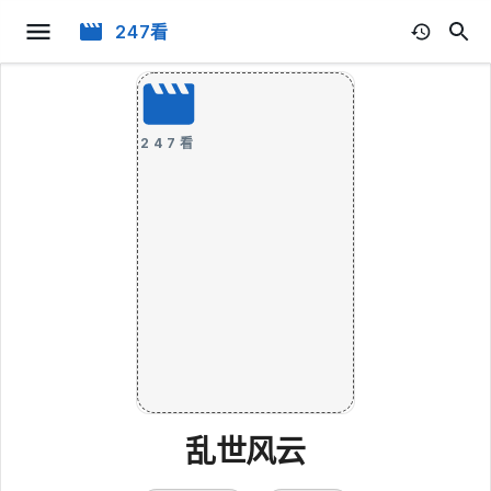
247看
247看
乱世风云