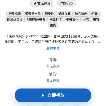
暂无评分
2025
街头小吃
爱奇艺出品
纪录片
美味夜宵
地方特色
纪录
网络纪录片
地域特色美食
网红打卡
中餐文化
小吃
夜宵
国内
《来顿烧烤》是2025年推出的一部中国大陆纪录片，从人类用火
熟食的历史切入，讲述烧与烤这种朴素烹饪方式为何延续至今。镜
头走向不同地域的夜宵摊与市井角落，呈现各地特色烧烤的风味，
展开更多
也记录人们围坐摊前时的放松、热络与烟火气。节目不只看见美食
本身，更借一顿烧烤呈现普通生活里的热情、慰藉与鲜活生命力。
导演
:
暂无数据
演员
:
暂无数据
立即播放