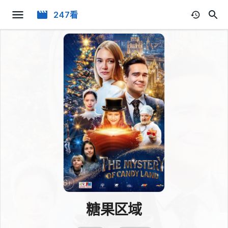
247看
糖果区域