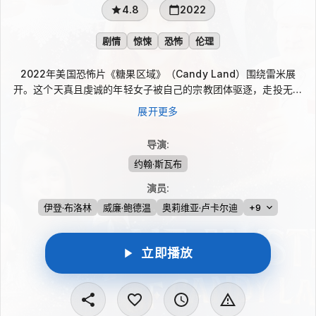
4.8
2022
剧情
惊悚
恐怖
伦理
2022年美国恐怖片《糖果区域》（Candy Land）围绕雷米展
开。这个天真且虔诚的年轻女子被自己的宗教团体驱逐，走投无路
之下，她来到卡车站，进入性工作者的地下圈层。在赛迪、莱利、
展开更多
丽芙、利瓦伊，以及诺拉和当地警长雷克斯的影响下，雷米承受着
原有信仰的拉扯，也试图在停车场边缘世界中找到人生使命。
导演
:
约翰·斯瓦布
演员
:
伊登·布洛林
威廉·鲍德温
奥莉维亚·卢卡尔迪
+9
立即播放