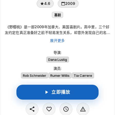
4.6
2009
喜剧
《野樱桃》是一部2009年加拿大、美国喜剧片。高中里，三个好
友约定在真正准备好之前不轻易发生关系，却意外发现自己的名字
被写进校园里流传的“名单簿”，还被拿来和橄榄球队员配对。面对
展开更多
男生们自以为是的游戏，她们决定反击，用一连串恶作剧和尴尬局
面让对方尝到教训，也让这场青春期的性别较量变得荒唐又好笑。
导演
:
Dana Lustig
演员
:
Rob Schneider
Rumer Willis
Tia Carrere
立即播放