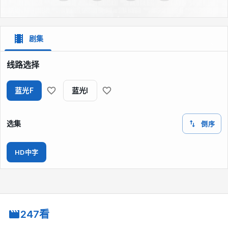
剧集
线路选择
蓝光F
蓝光I
选集
倒序
HD中字
247看