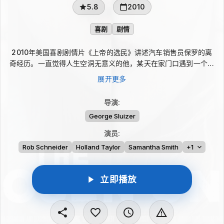
5.8
2010
喜剧
剧情
2010年美国喜剧剧情片《上帝的选民》讲述汽车销售员保罗的离
奇经历。一直觉得人生空洞无意义的他，某天在家门口遇到一个神
秘组织，对方告诉他，他对生活和世界的理解完全错了。这个失衡
展开更多
的世界正在寻找一位“真命天子”，其灵魂或许能让秩序重新恢复。
没有更明确的方向，保罗被这场荒诞又关乎命运的事件推向前方。
导演
:
George Sluizer
演员
:
Rob Schneider
Holland Taylor
Samantha Smith
+1
立即播放