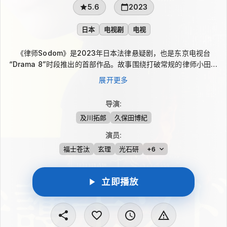
5.6
2023
日本
电视剧
电视
《律师Sodom》是2023年日本法律悬疑剧，也是东京电视台
“Drama 8”时段推出的首部作品。故事围绕打破常规的律师小田切
涉展开，他因某个理由选择专门为诈骗加害者辩护，甚至在法庭上
展开更多
帮助那些以弱者为目标的诈骗者取得胜诉。随着案件推进，他站在
加害者一方的真正目的也逐渐浮出水面。
导演
:
及川拓郎
久保田博紀
演员
:
福士苍汰
玄理
光石研
+6
立即播放