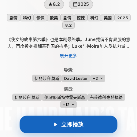
8.2
2025
剧情
科幻
惊悚
欧美
剧情
惊悚
科幻
美国
2025
8.2
《使女的故事第六季》也是本剧最终季。June凭借不肯屈服的意
志，再度投身推翻基列国的抗争；Luke与Moira加入反抗力量，
Serena试图推动基列国改变。与此同时，Lawrence大主教和
展开更多
Lydia嬷嬷必须面对过往行为带来的后果，Nick也迎来严峻的人格
考验。故事收束June的旅程，聚焦希望、勇气、团结与韧性如何
导演
:
支撑人们追寻正义和自由。
伊丽莎白·莫斯
David Lester
+2
演员
:
伊丽莎白·莫斯
伊冯娜·斯特拉霍夫斯基
布莱德利·惠特福德
+12
立即播放