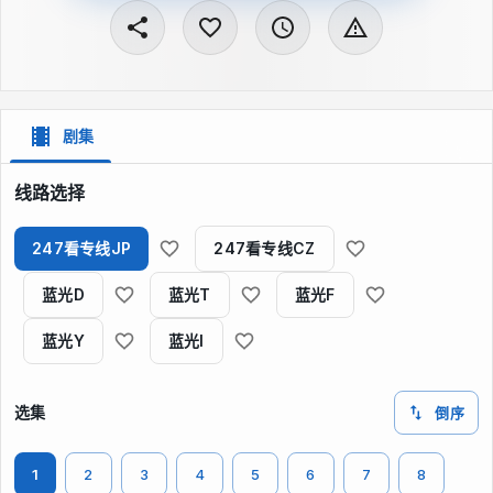
剧集
线路选择
247看专线JP
247看专线CZ
蓝光D
蓝光T
蓝光F
蓝光Y
蓝光I
选集
倒序
1
2
3
4
5
6
7
8