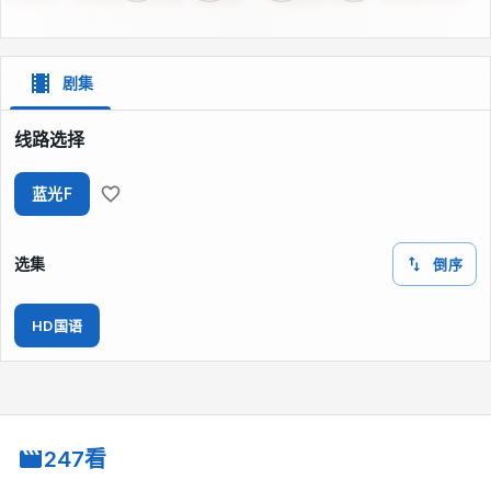
剧集
线路选择
蓝光F
选集
倒序
HD国语
247看