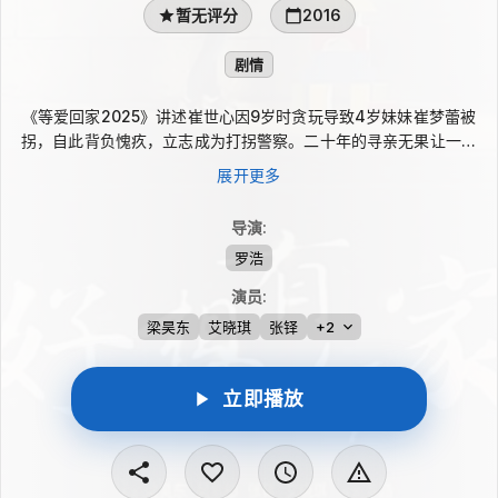
暂无评分
2016
剧情
《等爱回家2025》讲述崔世心因9岁时贪玩导致4岁妹妹崔梦蕾被
拐，自此背负愧疚，立志成为打拐警察。二十年的寻亲无果让一家
人饱受折磨，她与医生娄群的感情也陷入压抑。神秘女孩华萝出现
展开更多
后，崔世心察觉她与人贩有关，并一路追查到“鬼爷”邓广天的拐卖
网络。真相揭开，华萝竟是失散多年的妹妹，而她身上的秘密也成
导演
:
为摧毁团伙的关键。
罗浩
演员
:
梁昊东
艾晓琪
张铎
+2
立即播放