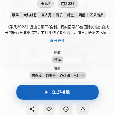
5.7
2023
歌舞
大陆综艺
真人秀
音乐
综艺
明星
芒果出品
《乘风2023》是由芒果TV自制，真实记录33位国际女性蜕变成
长的舞台竞演类综艺。节目集结了专业歌手、演员、舞蹈艺术家等
不同行业的实力女性，通过多场竞演展现国际友好互助之姿，彰显
展开更多
中国文化魅力，实现自我价值超越。
导演
:
任洋
演员
:
陈嘉桦
刘逸云
卢靖姗
+31
立即播放