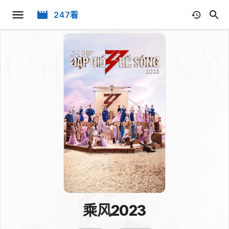
247看
乘风2023