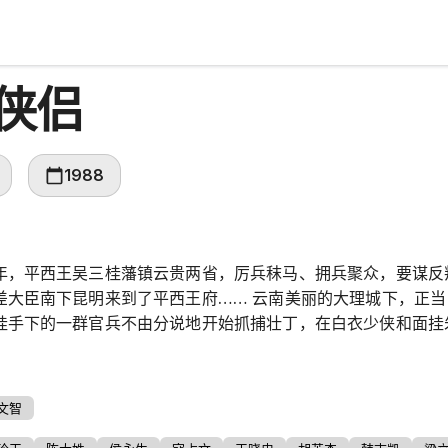
侠侣
1988
年，平西王吴三桂藩镇云贵两省，厉兵秣马、拥兵聚众，要谋反
差大臣南下昆明来到了平西王府…… 云南美丽的大理城下，正
桂手下的一群官兵不由分说地开始抓捕壮丁，在白衣少侠和面挂
此，白剑青和宁宁结下了不解之缘……宁宁武功超群、神出鬼没
救白剑青脱险，还双双面见了陈园园……白剑青钟情不明身份的
 虽然雄踞云贵，但吴三桂在当地并不得民心，上有康熙皇帝的
文智
胁，精明的他处处设防、戒备森严。 起兵前，吴三桂携王妃陈