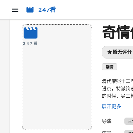
247看
奇情
247看
暂无评分
剧情
清代康熙十二
进京，特派钦
的时候，吴三
退将下去。从
展开更多
山寨，劫牢狱
了一段奇缘。
导演
:
王
前明余孽的威