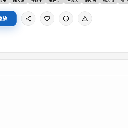
名胜古迹，另一方面也为了与前明将领金如意联手，共同谋划反
玲玉
陈大姝
侯永生
寇占文
王晓忠
胡英杰
韩志凯
梁
大理，就是奉康熙御旨密遣剌杀吴三佳。趁着吴、金二人不备，
桂，却接连失利，就在最后孤注一掷、欲制吴于死地之际，宁宁
播放
吴三桂的小女儿吴奇！ 原来，陈园园、吴奇虽然是吴三桂至亲
死于不顾的做法，几经劝阻未果后，吴奇母女觉得在众人的声讨
杀失利、暗中保护的场景。 最终，吴三桂在亲人苦口婆心的劝
的念头。