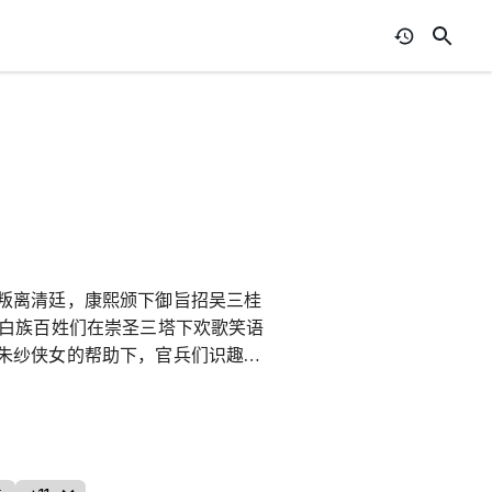
叛离清廷，康熙颁下御旨招吴三桂
当白族百姓们在崇圣三塔下欢歌笑语
朱纱侠女的帮助下，官兵们识趣地
，跟随白剑青同官兵角斗大闹草寇
女侠宁宁，苍山洱海边，二人结下
猜疑，下有李闯王手下的散兵游勇、
园园和女儿吴奇微服来到大理，一方