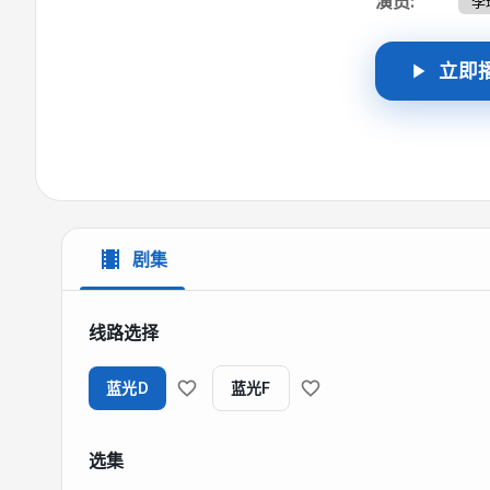
面遍游当地的
演员
:
李
剑青此番来到
前去剌杀吴三
立即
女侠宁宁竟是
行、置百姓生
现了一幕幕刺
心、自立为王
剧集
线路选择
蓝光D
蓝光F
选集