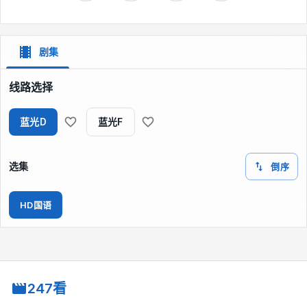
接毒品入境。牟邦烈率专案组深入西南边陲，利用“滇毛”和风骚女
郎赛花的旧情，弄清了“西老板”的接货计划，在边防武警、缅甸警
方的配合下，歼灭了窜入我国境内的武装贩毒集团，捕获了“西老
板”。正当“西老板”落网之时。“南老板”已作好了接货准备。牟邦
剧集
烈装扮成大亨模样，警官大骆手提密码箱紧随其后，来到停在避风
港的大船内。几个彪形大汉按“规矩”对他们进行残酷的“考察”后，
线路选择
“南老板”终于出现。乘大骆用装满海洛因的密码箱，与“南老板”手
下阿发装满现金的密码箱交换之机，突然，一黑大汉掏枪对准大
蓝光D
蓝光F
骆，阿发也端起冲锋枪。大骆躲闪不及，胸部中弹，牟邦烈也被打
中手臂。警笛长鸣。警方人员赶来与歹徒展开了一场激烈的枪战，
将歹徒一网打尽。
选集
倒序
HD国语
247看