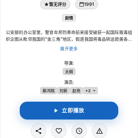
暂无评分
1991
剧情
公安部的办公室里，警官牟邦烈奉命前来接受破获一起国际贩毒组
织企图从毗邻我国的“金三角”地区，假道我国将毒品转运欧美各国
的重大贩毒案。与此同时，国际贩毒老手卡洛斯在香港的豪华住宅
展开更多
里，正命令手下要尽快和内地“西老板”，“南老板”联系，确保这批
货不出差错。牟邦烈到达南方后，很快和老搭档马文寿等取得联
导演
:
系，并在当地公安机关的配合下，迅速盯上了目标。一天晚上，牟
太纲
邦烈他们在歌舞厅当场抓获正在进行毒品交易的几个歹徒。打入贩
毒集团的公安人员吕小宇(外号“大钻戒”)在歌舞厅后面的小巷里救
演员
:
走了“西老板”的心腹“滇毛”。吕小宇得到国际贩毒集团又将进行一
蔡鸿翔
刘新
赵亮
+2
次特大走私行动的情报后。在西南某大城市频频亮相，牟邦烈和战
友们也聚集到了这里。“大钻戒”被冷落了几天后，“滇毛”终于和他
在一家高级火锅店见面了，并答应马上安排他与“西老板”见面。公
立即播放
安人员又一次擒获了一批进行交易的罪犯，并从罪犯口中得知另有
一批毒品两天后运到，送货人叫米线，开一辆外地牌照的东风车。
武警战士根据上级的指示，在一个暴雨如注的夜晚，截住了妄图驾
车逃走的米线，缴获了一批海洛因，并了解到“西老板”已前往边境