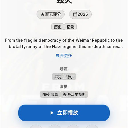
暂无评分
2025
历史
记录
From the fragile democracy of the Weimar Republic to the
brutal tyranny of the Nazi regime, this in-depth series
explores how Germany's descent into chaos paved the
展开更多
way for Adolf Hitler's rise to power. After World War I,
Germany faced economic collapse, political instability,
导演
:
and widespread social unrest, creating the perfect storm
尼克·兰德尔
for radical ideologies to flourish. Tracing t...
演员
:
丽莎·派恩
盖伊·沃尔特斯
立即播放