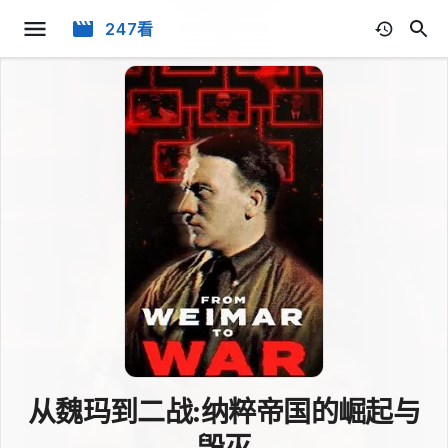
247看
从魏玛到二战:纳粹帝国的崛起与
毁灭