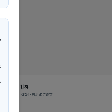
支
畅
喜
社群
247看测试讨论群