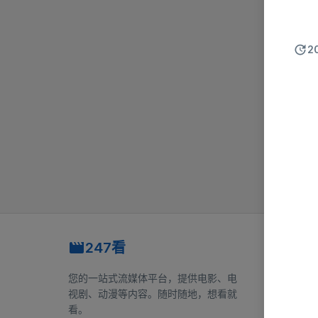
2
247看
快速链
首页
您的一站式流媒体平台，提供电影、电
浏览
视剧、动漫等内容。随时随地，想看就
看。
网站地图