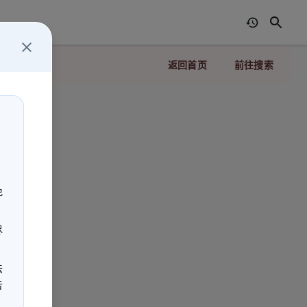
返回首页
前往搜索
」
免
尽
法
告