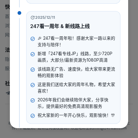
快速链接
首页
2025/12/11
浏览
247看一周年 & 新线路上线
网站地图
🎉 247看一周年啦！感谢大家一路以来的
支持与陪伴！
法律
新增「247看专线JP」线路，至少720P
隐私政策
画质，大部分/最新资源为1080P高清
服务条款
该线路无广告、速度快，给大家带来更流
畅的观影体验
社群
这是我们送给大家的周年礼物，希望大家
喜欢！
247看测试讨论群
2026年我们会继续陪伴大家，分享快
乐，提供最好的免费高清观影服务
©
2026
247看
.
版权所有
祝大家新的一年开心快乐，观影愉快！🎊
本站所有内容均来自互联网分享站点所提供的公开引用资源，未提供资源上
传、下载服务。如有任何侵权查询，欢迎电邮至admin@247kan.com
2025/12/10