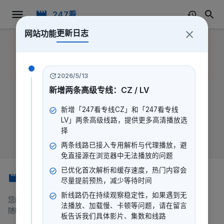
247看
更新日志
网站功能
该影片可能已被去重名系统移
返回
前往
除，请尝试使用搜索功能或返回
首页
搜索
上一页。
2026/5/13
新增两条高级专线：CZ / LV
新增「247看专线CZ」和「247看专线
LV」两条高级线路，提供更多高清播放选
择
两条线路已接入专用解析与代理播放，避
免直接源在浏览器中无法播放的问题
已优化首次解析和缓存速度，热门内容会
247看
尽量提前预热，减少等待时间
新线路仍在持续观察稳定性，如果遇到无
您的一站式流媒体平台，提供电影、电视剧、动漫等内容。
法播放、加载慢、卡顿等问题，请在留言
随时随地，想看就看。
板告诉我们具体影片、集数和线路