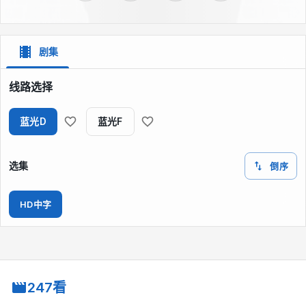
剧集
线路选择
蓝光D
蓝光F
选集
倒序
HD中字
247看