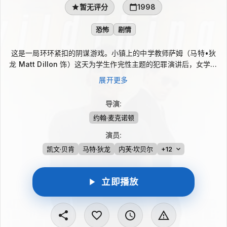
暂无评分
1998
恐怖
剧情
这是一局环环紧扣的阴谋游戏。小镇上的中学教师萨姆（马特•狄
龙 Matt Dillon 饰）这天为学生作完性主题的犯罪演讲后，女学生
凯莉就溜进了他的房间，面对青春迷人的凯莉（丹妮丝•理查兹
展开更多
Denise Richards 饰），萨姆惊得目瞪口呆。这一幕被凯莉的母
亲桑德拉（泰莉莎•拉塞尔 Theresa Russell 饰）撞见了，她此
导演
:
前曾和萨姆有过风流的一夜。醋意大发的桑德拉以学校捐助人的身
约翰·麦克诺顿
份要求校长将萨姆解职，萨姆因此糊里糊涂丢掉了工作。屋漏偏逢
连夜雨，小镇上的一名女学生苏茜（内芙•坎贝尔 Neve
演员
:
Campbell 饰）突然控告萨姆强奸了自己，桑德拉出资聘请了有名
凯文·贝肯
马特·狄龙
内芙·坎贝尔
+12
的大律师状告萨姆。身无分文的萨姆请不起律师，虽然有贪财的保
险人博登在庭上帮他辩护，但面对对方的资深律师，法庭的形势对
萨姆十分不利。然而此时，事态有了新的转折！
立即播放