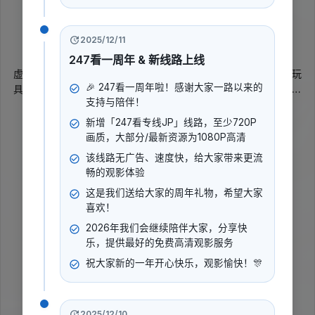
暂无评分
2016
2025/12/11
记录
247看一周年 & 新线路上线
虚伪的游客来这里工作，好战的游客走私违禁品，装满海洛因的玩
🎉 247看一周年啦！感谢大家一路以来的
具，伪装成手机的武器：所有这些都只是加拿大边境服务局办公室
支持与陪伴！
的又一天。
展开更多
新增「247看专线JP」线路，至少720P
画质，大部分/最新资源为1080P高清
导演
:
该线路无广告、速度快，给大家带来更流
暂无数据
畅的观影体验
演员
:
这是我们送给大家的周年礼物，希望大家
Jeff Cole
喜欢！
2026年我们会继续陪伴大家，分享快
乐，提供最好的免费高清观影服务
立即播放
祝大家新的一年开心快乐，观影愉快！🎊
2025/12/10