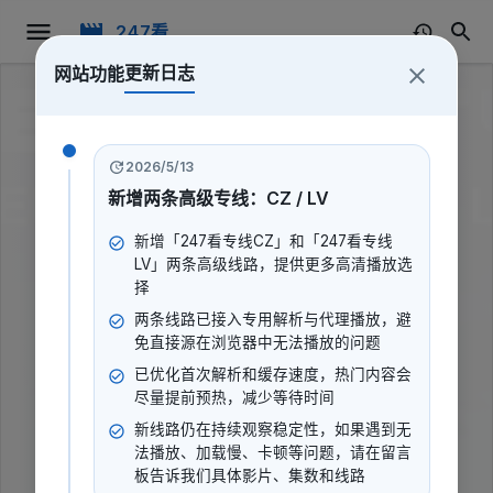
247看
更新日志
网站功能
2026/5/13
新增两条高级专线：CZ / LV
新增「247看专线CZ」和「247看专线
LV」两条高级线路，提供更多高清播放选
择
两条线路已接入专用解析与代理播放，避
免直接源在浏览器中无法播放的问题
已优化首次解析和缓存速度，热门内容会
尽量提前预热，减少等待时间
新线路仍在持续观察稳定性，如果遇到无
边境安全:美国前线
法播放、加载慢、卡顿等问题，请在留言
板告诉我们具体影片、集数和线路