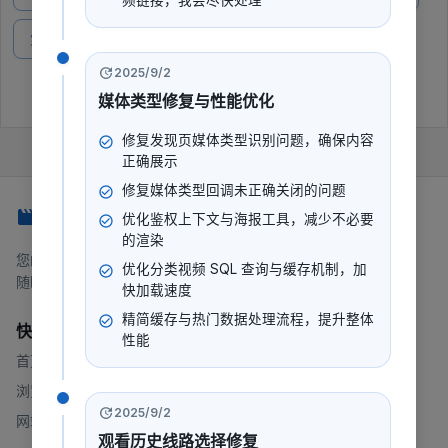
频链接，我会尽快处理
第21集
第22集
第23集
第24集
2025/9/2
展开全部 28 集
媒体类型修复与性能优化
修复发现页媒体类型识别问题，确保内容
正确展示
修复媒体类型回调未正确关闭的问题
247看
优化鉴权上下文与海报工具，减少不必要
的渲染
您的一站式流媒体平台，提供电影、电视剧、动漫等内容。
优化分类视频 SQL 查询与缓存机制，加
随时随地，想看就看。
快加载速度
精简缓存与热门数据处理流程，提升整体
快速链接
性能
首页
浏览
2025/9/2
网站地图
观看历史线路选择修复