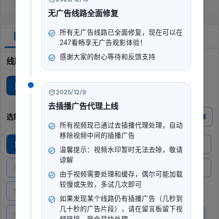
无广告线路全面修复
所有无广告线路已全面修复，现在可以在
剧集
247看畅享无广告观影体验！
感谢大家的耐心等待和反馈支持
线路选择
蓝光D
2025/12/9
去插播广告代理上线
选集
倒序
所有视频现已通过去插播代理处理，自动
移除视频中间的插播广告
第01集
第02集
第03集
第04集
第05集
温馨提示：视频水印暂时无法去除，敬请
谅解
第06集
第07集
第08集
第09集
第10集
由于视频需要处理和缓存，偶尔可能加载
较慢或失败，多试几次即可
第11集
第12集
第13集
第14集
第15集
如果发现某个线路仍有插播广告（几秒到
几十秒的广告片段），请在留言板留下视
第16集
第17集
第18集
第19集
第20集