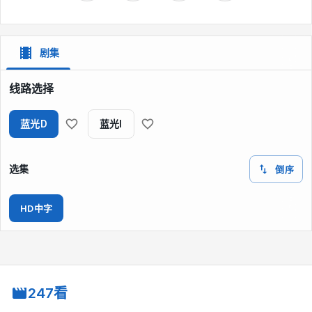
剧集
线路选择
蓝光D
蓝光I
选集
倒序
HD中字
247看