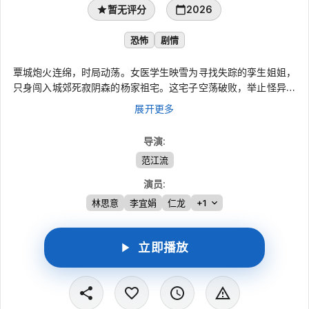
暂无评分
2026
恐怖
剧情
覃城炮火连绵，时局动荡。女医学生映雪为寻找失踪的孪生姐姐，
只身闯入城郊死寂阴森的杨家祖宅。这宅子空荡破败，举止怪异的
太太、疯癫的房东、神出鬼没的聋哑仆人，处处透着诡异，让她寒
展开更多
意彻骨。宅内怪事频发，突然转头的诡异娃娃、深夜传来的恐怖童
谣、阴影中自己和自己翻花绳的小女孩，悄然落在肩头的长发，冥
导演
:
冥之中有什么在召唤着她。她逐步发现姐姐应是命丧于此，而前来
范江流
寻血亲的自己已成为恐怖游戏中房东太太的下一个“食物”。
演员
:
林思意
李宜娟
仁龙
+1
立即播放