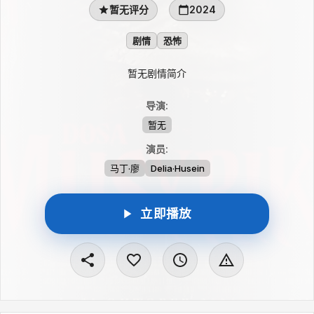
暂无评分
2024
剧情
恐怖
暂无剧情简介
导演
:
暂无
演员
:
马丁·廖
Delia·Husein
立即播放