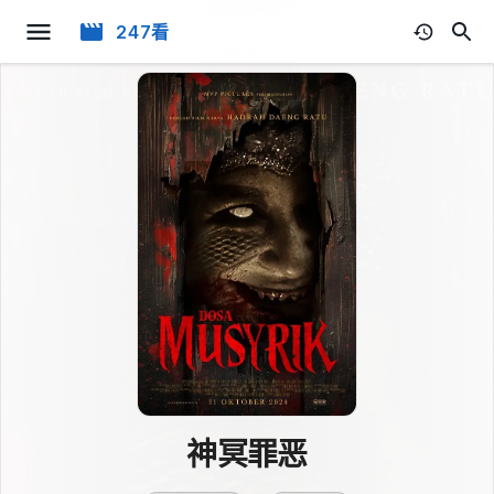
247看
神冥罪恶