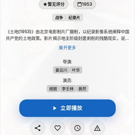
暂无评分
1953
战争
纪录片
《土地(1953)》由北京电影制片厂摄制，以纪录影像系统阐释中国
共产党的土地政策。影片揭示地主阶级封建剥削的残酷现实，说明
土地改革的必要性，并记录翻身农民成为土地和国家的主人后，怀
展开更多
着感激与喜悦投入生产、开启新生活的场景。作为新中国早期重要
的影像文献，本片曾产生较大影响。
导演
:
姜云川
叶华
演员
:
胡朋
李壬林
裴然
立即播放