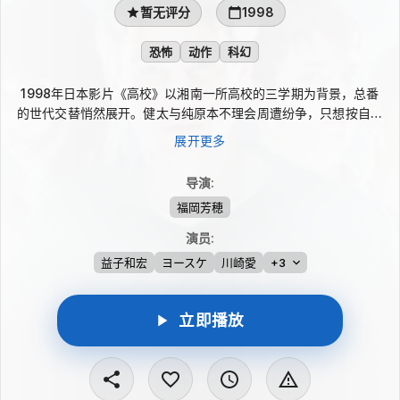
暂无评分
1998
恐怖
动作
科幻
1998年日本影片《高校》以湘南一所高校的三学期为背景，总番
的世代交替悄然展开。健太与纯原本不理会周遭纷争，只想按自己
的方式度日，却因大门指定健太成为第16代总番而被推到风口。黑
展开更多
龙高校的出口等人暗中挑动对决，后辈武也为夺取总番腰带不断纠
缠。面对即将到来的离别，少年们在冲突与伤痛中让青春加速奔向
导演
:
海边。
福岡芳穂
演员
:
益子和宏
ヨースケ
川崎愛
+3
立即播放