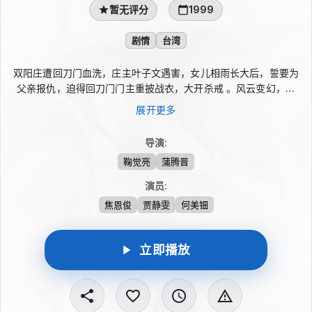
暂无评分
1999
剧情
台湾
双阳庄遭回刀门血洗，庄主叶子文遇害，女儿相雨长大后，誓要为
父亲报仇，迫得回刀门门主重披战衣，大开杀戒 。风云变幻，一
个平静夜空，几条身影飞掠向双阳庄屋檐瓦顶，就在山庄满庭笑
展开更多
语，觥酬交错庆元念祖弥月之喜中，几柄回旋刀银光闪烁，光芒盘
旋闪掠过处，血腥四溅，尸横遍地。 双阳庄庄主叶子文及其义弟
导演
:
元人敬拚死护庄，迎战敌人，但来者不善，还没看清楚敌人来路，
鞠觉亮
蒲腾晋
山庄上下一百多口人已经是死伤不计其数，对方好像誓必对山庄赶
尽杀绝，杀个寸草不留！
演员
:
焦恩俊
贾静雯
何美钿
立即播放