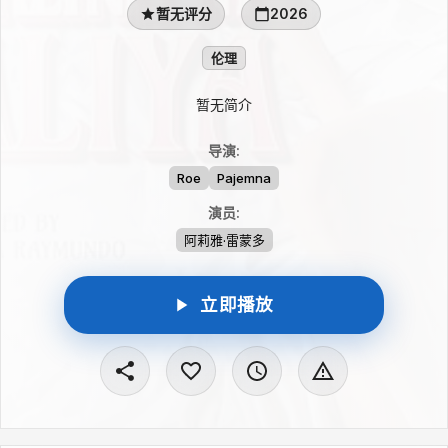
暂无评分
2026
伦理
暂无简介
导演
:
Roe
Pajemna
演员
:
阿莉雅·雷蒙多
立即播放