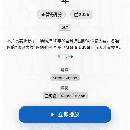
暂无评分
2025
记录
本片真实揭秘了一场横跨20年的全球跨国邮寄诈骗大案。名噪一
时的“通灵大师”玛丽亚·杜瓦尔（Maria Duval）与天才文案写手
帕特里斯·跑者（Patrice Runner）联手，利用人们的心理弱点精
展开更多
心设下圈套，导致全球数百万受害者落入陷阱。这场席卷全球的骗
局最终引发了一场世界范围内的跨国大追捕，并将其推上了正义的
导演
:
审判台。
Sarah Gibson
演员
:
王思颖
Sarah Gibson
立即播放