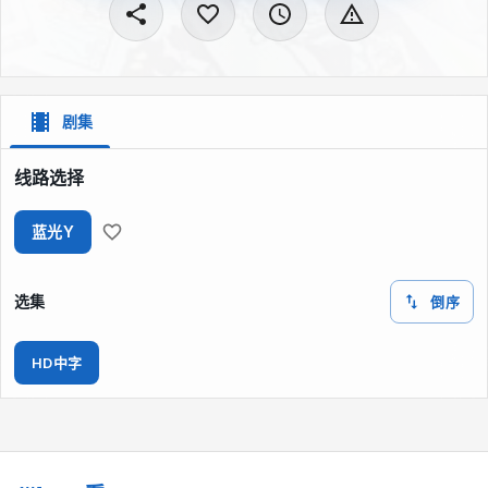
剧集
线路选择
蓝光Y
选集
倒序
HD中字