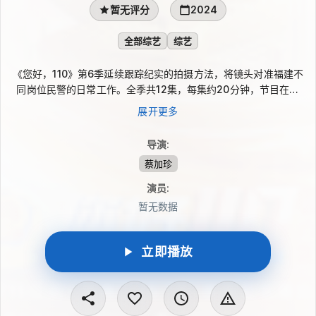
暂无评分
2024
全部综艺
综艺
《您好，110》第6季延续跟踪纪实的拍摄方法，将镜头对准福建不
同岗位民警的日常工作。全季共12集，每集约20分钟，节目在警
种选择、人物层次挖掘与交互叙事上尝试新的表达，通过真实情
展开更多
感、细腻记录和一个个有温度的故事，呈现民警守护群众、回应求
助的立体群像。
导演
:
蔡加珍
演员
:
暂无数据
立即播放