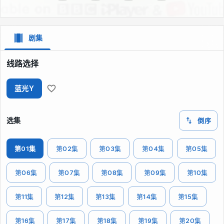
剧集
线路选择
蓝光Y
选集
倒序
第01集
第02集
第03集
第04集
第05集
第06集
第07集
第08集
第09集
第10集
第11集
第12集
第13集
第14集
第15集
第16集
第17集
第18集
第19集
第20集