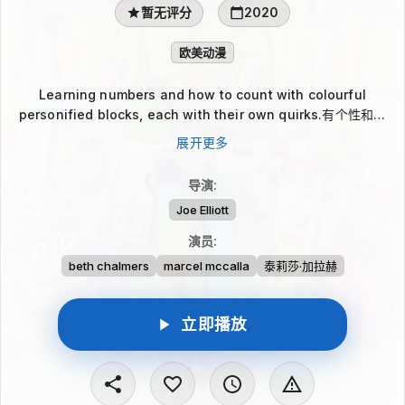
暂无评分
2020
欧美动漫
Learning numbers and how to count with colourful
personified blocks, each with their own quirks.有个性和技
能的数字方块，在歌声与动画中让孩子学习学前基本算术。
展开更多
导演
:
Joe Elliott
演员
:
beth chalmers
marcel mccalla
泰莉莎·加拉赫
立即播放