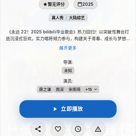
暂无评分
2025
真人秀
大陆综艺
《永远 22！2025 bilibili毕业歌会》热力回归！以突破性舞台打
造沉浸式狂欢。实力唱将倾力参与，构建关于青春、成长与梦想的
动人叙事，定格属于千万人的青春高光时刻。
展开更多
导演
:
未知
演员
:
薛之谦
周深
宋雨琦
+15
立即播放