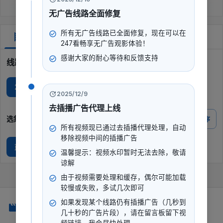
无广告线路全面修复
所有无广告线路已全面修复，现在可以在
剧集
247看畅享无广告观影体验！
感谢大家的耐心等待和反馈支持
线路选择
247看专线JP
2025/12/9
去插播广告代理上线
选集
倒序
所有视频现已通过去插播代理处理，自动
移除视频中间的插播广告
蓝光
温馨提示：视频水印暂时无法去除，敬请
谅解
由于视频需要处理和缓存，偶尔可能加载
较慢或失败，多试几次即可
如果发现某个线路仍有插播广告（几秒到
247看
几十秒的广告片段），请在留言板留下视