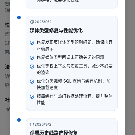
频链接，我会尽快处理
您的一站式流媒体平台，提供电影、电视剧、动漫等内容。
随时随地，想看就看。
2025/9/2
快速链接
媒体类型修复与性能优化
首页
修复发现页媒体类型识别问题，确保内容
浏览
正确展示
网站地图
修复媒体类型回调未正确关闭的问题
优化鉴权上下文与海报工具，减少不必要
法律
的渲染
隐私政策
优化分类视频 SQL 查询与缓存机制，加
服务条款
快加载速度
精简缓存与热门数据处理流程，提升整体
社群
性能
247看测试讨论群
2025/9/2
©
2026
247看
.
版权所有
观看历史线路选择修复