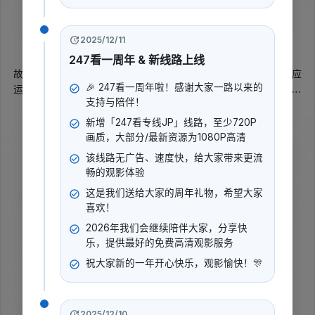
暂无评分
2026
2025/12/11
惊悚
其他
247看一周年 & 新线路上线
故事讲述了一位索马里裔美国司机，为了维持生计，无奈之下答应
🎉 247看一周年啦！感谢大家一路以来的
运送一位神秘乘客前往芝加哥。然而，他很快意识到这位乘客并非
支持与陪伴！
表面看起来那样简单，并将自己置于一个恐怖的境地。
展开更多
新增「247看专线JP」线路，至少720P
画质，大部分/最新资源为1080P高清
导演
:
该线路无广告、速度快，给大家带来更流
暂无数据
畅的观影体验
演员
:
这是我们送给大家的周年礼物，希望大家
科迪·斯密特
麦菲吉蒙·休斯莉安·罗斯
喜欢！
2026年我们会继续陪伴大家，分享快
乐，提供最好的免费高清观影服务
立即播放
祝大家新的一年开心快乐，观影愉快！🎊
2025/12/10