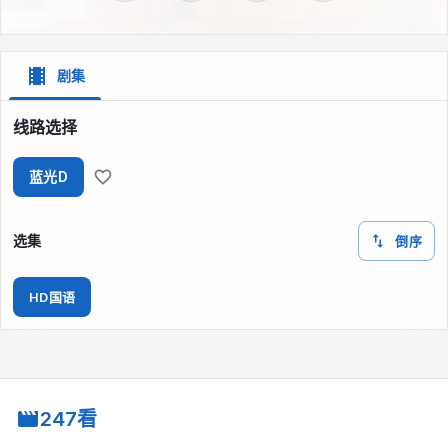
剧集
线路选择
蓝光D
选集
倒序
HD国语
247看