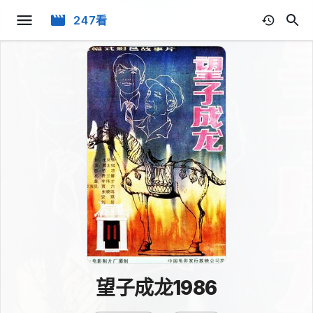
247看
望子成龙1986