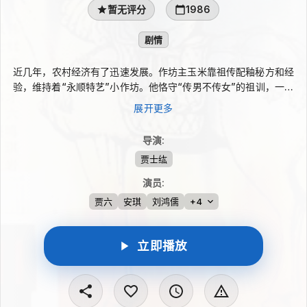
暂无评分
1986
剧情
近几年，农村经济有了迅速发展。作坊主玉米靠祖传配釉秘方和经
验，维持着“永顺特艺”小作坊。他恪守“传男不传女”的祖训，一心
想让儿子成龙继承家业，可儿子对此偏偏不感兴趣，整天对着烟花
展开更多
的研制方法入迷，让玉米又急又气。玉米的徒弟李若愚勤奋好学，
非常热爱烧瓷一行，却的不到师傅的真传，就开始偷偷地自我钻
导演
:
研。，创造出了一种新颖的产品。成龙帮李若愚把父亲的祖传秘方
贾士纮
偷了出来，李若愚更是如虎添翼，烧制出一窑千姿百态的...
演员
:
贾六
安琪
刘鸿儒
+4
立即播放