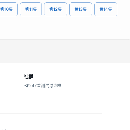
第10集
第11集
第12集
第13集
第14集
社群
247看测试讨论群