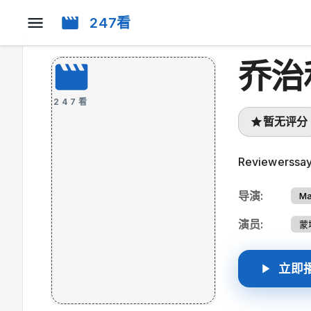
247看
乔治
247看
暂无评分
Reviewerssay
导演
:
Ma
演员
:
蒙
立即