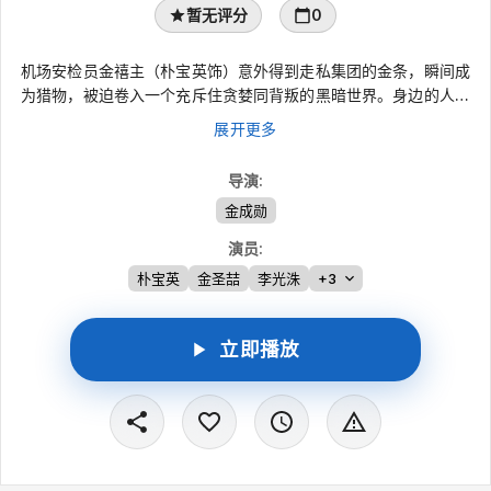
暂无评分
0
机场安检员金禧主（朴宝英饰）意外得到走私集团的金条，瞬间成
为猎物，被迫卷入一个充斥住贪婪同背叛的黑暗世界。身边的人逐
个露出真面目，互相残杀、无一幸免；而当恐惧同
展开更多
导演
:
金成勋
演员
:
朴宝英
金圣喆
李光洙
+3
立即播放