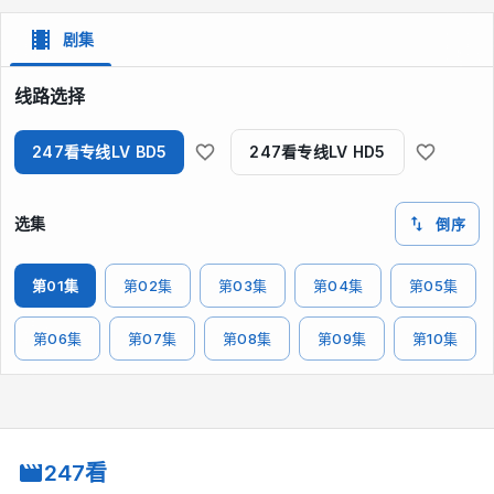
剧集
线路选择
247看专线LV BD5
247看专线LV HD5
选集
倒序
第01集
第02集
第03集
第04集
第05集
第06集
第07集
第08集
第09集
第10集
247看