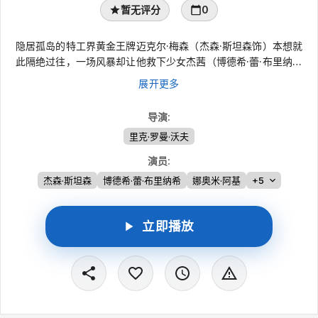
暂无评分
0
隐居孤岛的特工界黄金王牌迈克尔·梅森（杰森·斯坦森饰）本想就
此隔绝过往，一场风暴却让他救下少女杰茜（博德希·蕾·布里纳希
饰），命运的齿轮彻底反转……他们的行踪不
展开更多
导演
:
里克·罗曼·沃夫
演员
:
杰森·斯坦森
博德希·蕾·布里纳希
娜奥米·阿基
+5
立即播放