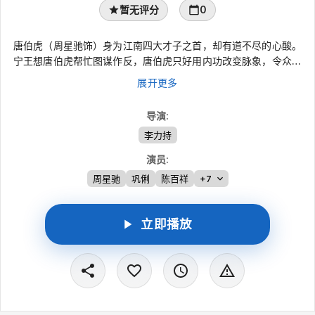
暂无评分
0
唐伯虎（周星驰饰）身为江南四大才子之首，却有道不尽的心酸。
宁王想唐伯虎帮忙图谋作反，唐伯虎只好用内功改变脉象，令众人
都相信他命不久矣。母亲埋怨他不应该把功夫暴露
展开更多
导演
:
李力持
演员
:
周星驰
巩俐
陈百祥
+7
立即播放