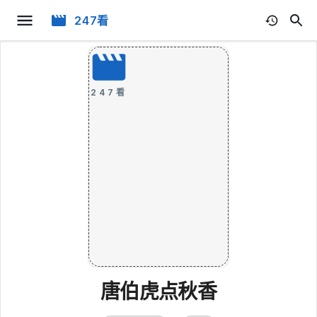
247看
247看
唐伯虎点秋香