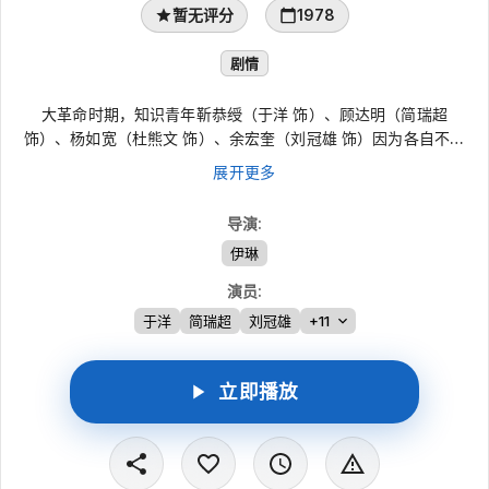
暂无评分
1978
剧情
大革命时期，知识青年靳恭绶（于洋 饰）、顾达明（简瑞超
饰）、杨如宽（杜熊文 饰）、余宏奎（刘冠雄 饰）因为各自不同
的原因离乡相遇，在济南结为拜把兄弟。不久，由于出身信仰的不
展开更多
同，各自走上了不同的道路，期间他们还结识了谢辉（王蓓 饰）
和刘芬（吴慧明 饰）两位女学生。北伐的胜利召唤他们来到武
导演
:
昌，靳恭绶等人考入中央军校，师从共产党员赵锦章（史进
伊琳
饰），余宏奎则投奔了国民党参谋薛建白（林岚 饰）。四一二反
革命政变后，国共分裂，蒋介石大肆捕杀共产党人，“马日事变”暴
演员
:
发后，已经加入共产党的靳恭绶和顾达明闯入敌营救出身受重伤的
于洋
简瑞超
刘冠雄
+11
赵老师，并遵从赵的遗训回武汉找党，而余宏奎则在大革命的风囗
浪尖上彻底投降了敌人......
立即播放