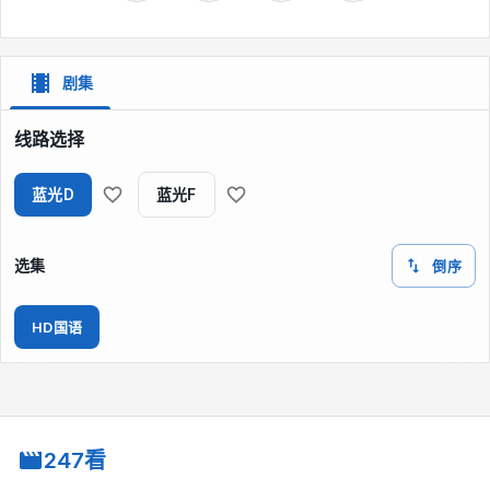
剧集
线路选择
蓝光D
蓝光F
选集
倒序
HD国语
247看