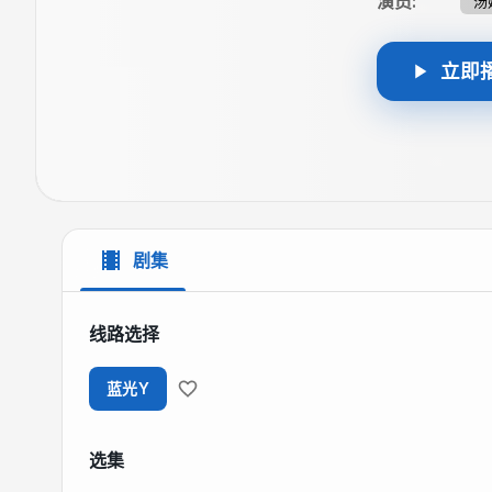
演员
:
汤
立即
剧集
线路选择
蓝光Y
选集