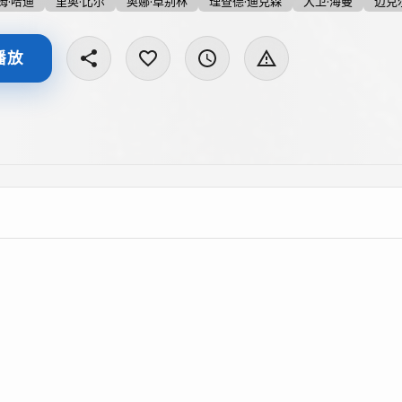
姆·哈迪
里奥·比尔
奥娜·卓别林
理查德·迪克森
大卫·海曼
迈克
播放