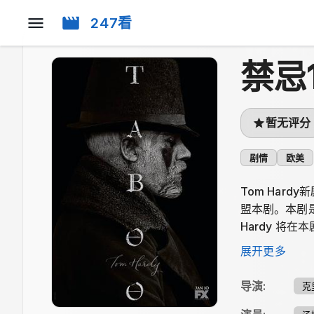
247看
禁忌
暂无评分
剧情
欧美
Tom Hardy
盟本剧。本剧是Ha
Hardy 将在
秘的遗产；后
展开更多
战国之间进行着一
长官，也是Dela
导演
:
克