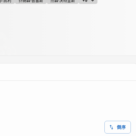
尔·凯利
乔纳森·普雷斯
杰森·沃特金斯
+9
倒序