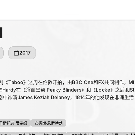
1
2017
新剧《Taboo》这周在伦敦开拍，由BBC One和FX共同制作，Michael
rdy在《浴血黑帮 Peaky Blinders》和《Locke》之后和St
本剧中饰演James Keziah Delaney，1814年的他发现在
来被误解他的人带入发动了战争，他又发现自己与东印度公司呈
个危险的游戏。Kelly将饰演一个美国医生；Pryce将饰演Stua
ney主要对手；Oona Chaplin饰演Zilpha Geary，Delaney同
里斯托弗·尼霍姆
安德斯·恩斯特朗