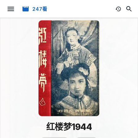
247看
红楼梦1944