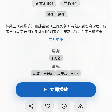
暂无评分
1944
爱情
剧情
林黛玉（周璇 饰）和薛宝钗（王丹凤 饰）相继来到贾府定居，贾
宝玉（袁美云 饰）对她们的到来感到非常高兴。贾宝玉和黛玉对
世俗仕途和经济繁华持有反感，尽管他们之间有深厚的感情，但彼
展开更多
此不时发生误会，亲疏之间产生变化。宝钗多次劝告宝玉致力于仕
途，但宝玉对此感到反感。贾母一方面宠爱宝玉，同时又希望通过
导演
:
婚姻来束缚宝玉。 大小姐元春，在她回家省亲时选定了宝钗作为
卜万苍
婚姻的对象。王熙凤（白虹 饰）在其中起到了推波助澜的作用，
最终通过掉包的计策破坏了宝玉和黛玉之间的爱情。林黛玉在病榻
演员
:
上心灰意冷而去世。贾宝玉在新婚之夜发现自己受到欺骗，在为林
周璇
王丹凤
袁美云
+1
黛玉祭奠之后，抛弃了通灵宝玉，决定离开尘世，出家修行。
立即播放