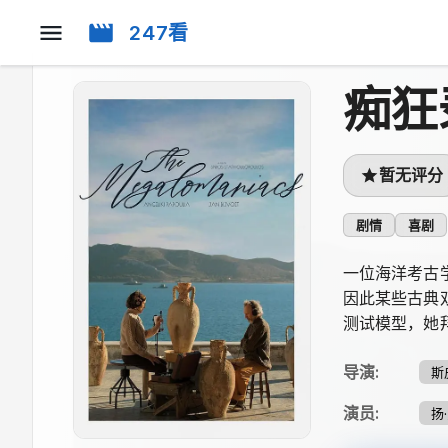
247看
痴狂
暂无评分
剧情
喜剧
一位海洋考古
因此某些古典
测试模型，她
导演
:
斯
演员
:
扬