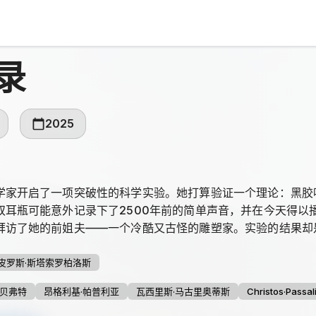
录
2025
学家开启了一项突破性的科学实验。她打算验证一个理论：黑胶
双耳瓶可能意外记录下了2500年前的简单声音，并在今天得以
拜访了她的前姐夫——一个冷酷又古怪的雕塑家。实验的结果却
皮罗斯·斯塔索罗柏洛斯
·贝弗特
昂格利基·帕普利亚
瓦西里斯·马古里奥蒂斯
Christos·Passal