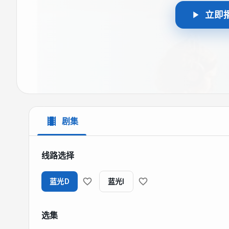
立即
剧集
线路选择
蓝光D
蓝光I
选集