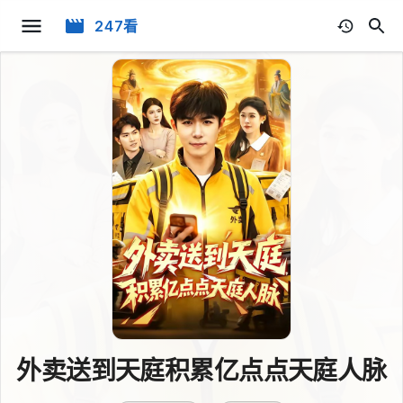
247看
外卖送到天庭积累亿点点天庭人脉