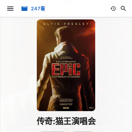
247看
传奇:猫王演唱会