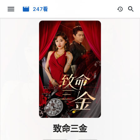
247看
致命三金