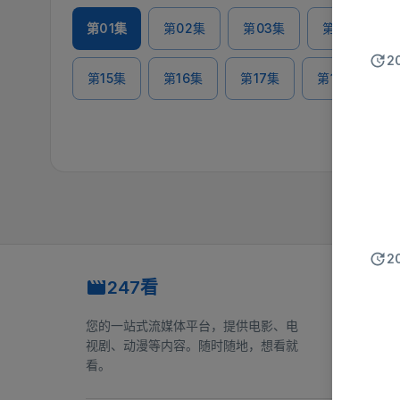
第01集
第02集
第03集
第04集
2
第15集
第16集
第17集
第18集
2
247看
快速链
首页
您的一站式流媒体平台，提供电影、电
浏览
视剧、动漫等内容。随时随地，想看就
看。
网站地图