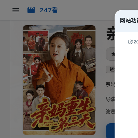
247看
网站功
亲妈
2
暂无评分
短大全
亲妈重生第三
导演
:
暂
演员
:
冯
立即