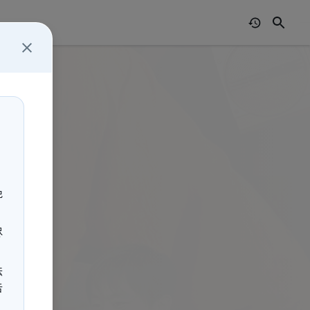
」
免
尽
法
告