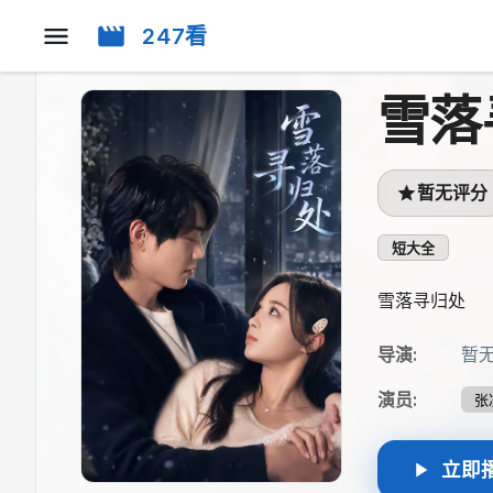
247看
雪落
暂无评分
短大全
雪落寻归处
导演
:
暂
演员
:
张
立即