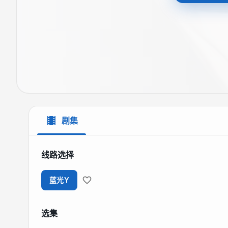
剧集
线路选择
蓝光Y
选集