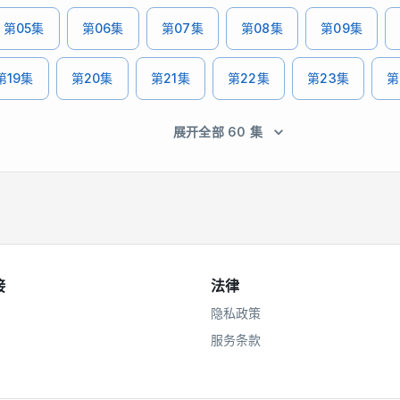
第05集
第06集
第07集
第08集
第09集
第19集
第20集
第21集
第22集
第23集
第
展开全部 60 集
接
法律
隐私政策
服务条款